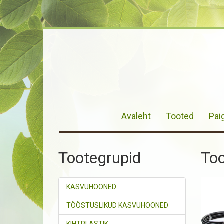
Avaleht
Tooted
Pai
Tootegrupid
To
KASVUHOONED
TÖÖSTUSLIKUD KASVUHOONED