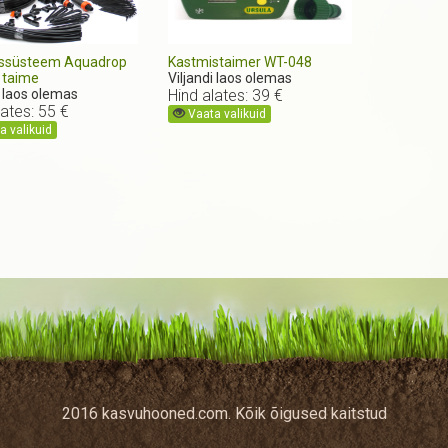
ssüsteem Aquadrop
Kastmistaimer WT-048
 taime
Viljandi laos olemas
i laos olemas
Hind alates: 39 €
lates: 55 €
Vaata valikuid
 valikuid
2016 kasvuhooned.com
. Kõik õigused kaitstud