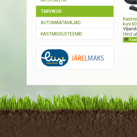
KIHTPLASTIK
TARVIKUD
Kastmi
AUTOMAATAVAJAD
kuni 60
Viljand
Hind a
KASTMISSÜSTEEMID
Vaata