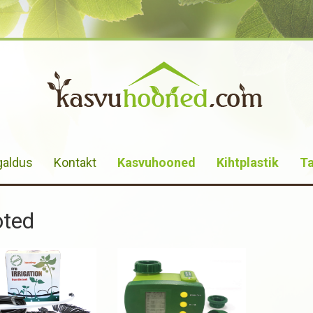
galdus
Kontakt
Kasvuhooned
Kihtplastik
Ta
oted